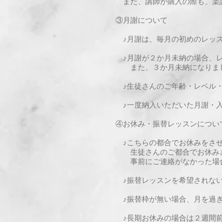
また、講師が購入の際も、楽譜
③月謝について
♪月謝は、毎月の初めのレッス
♪月謝が２か月未納の場合、レ
また、３か月未納になりまし
♪生徒さんのご年齢・レベル・
♪一度納入いただいた月謝・入
④お休み・振替レッスンについ
♪こちらの都合でお休みをさせ
生徒さんのご都合でお休みさ
事前にご連絡がなかった場合
♪振替レッスンを希望されない
♪振替枠が無い場合、月を過ぎ
♪長期お休みの場合は２週間前