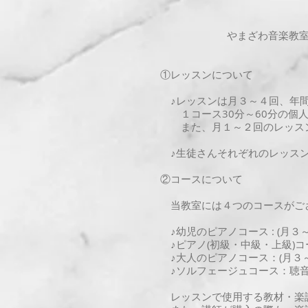
やまざわ音楽教
①レッスンについて
♪レッスンは月３～４回、年間
１コース30分～60分の個人
また、月１～２回のレッスン
♪生徒さんそれぞれのレッスン
②コースについて
当教室には４つのコースがご
♪幼児のピアノコース : (月３
♪ピアノ(初級・中級・上級)コー
♪大人のピアノコース：(月３～４
♪ソルフェージュコース：聴音、
レッスンで使用する教材・楽